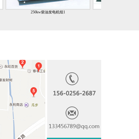
250kw柴油发电机组1
350kw康明斯柴