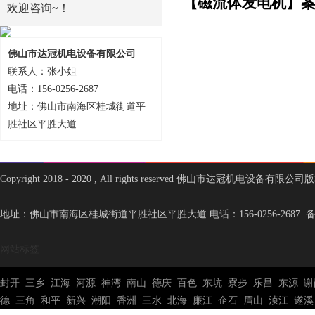
【磁流体发电机】
欢迎咨询~！
佛山市达冠机电设备有限公司
联系人：张小姐
电话：156-0256-2687
地址：佛山市南海区桂城街道平
胜社区平胜大道
Copyright 2018 - 2020 , All rights reserved 佛山市达冠机电设备有限
地址：佛山市南海区桂城街道平胜社区平胜大道 电话：156-0256-2687 
网站标签
封开
三乡
江海
河源
神湾
南山
德庆
百色
东坑
寮步
乐昌
东源
谢
德
三角
和平
新兴
潮阳
香洲
三水
北海
廉江
企石
眉山
浈江
遂溪