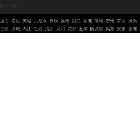
网站标签
企石
横栏
惠城
六盘水
赤坎
连州
阳江
香洲
洪梅
贺州
罗湖
凤岗
古镇
清城
内江
贵港
清新
龙门
花都
五华
防城港
揭东
寮步
香洲